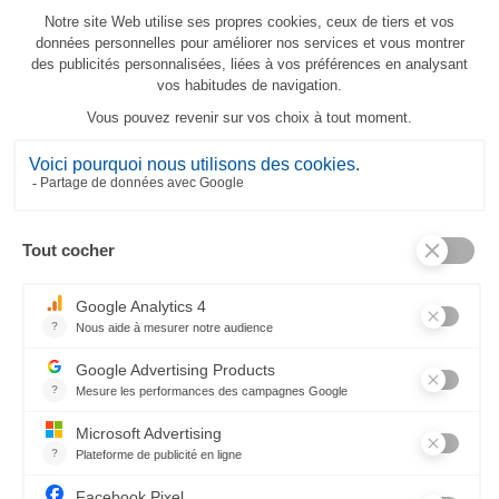
Strofinaccio Sapin Magique
23,80 €