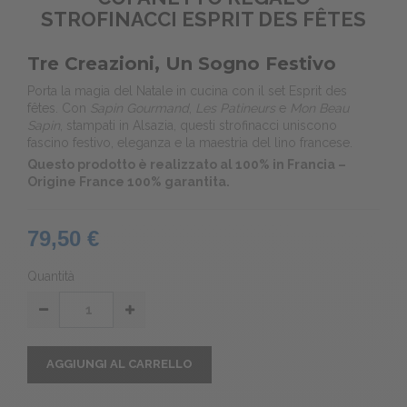
STROFINACCI ESPRIT DES FÊTES
Tre Creazioni, Un Sogno Festivo
Porta la magia del Natale in cucina con il set Esprit des
fêtes. Con
Sapin Gourmand
,
Les Patineurs
e
Mon Beau
Sapin
, stampati in Alsazia, questi strofinacci uniscono
fascino festivo, eleganza e la maestria del lino francese.
Questo prodotto è realizzato al 100% in Francia –
Origine France 100% garantita.
79,50 €
Quantità
AGGIUNGI AL CARRELLO