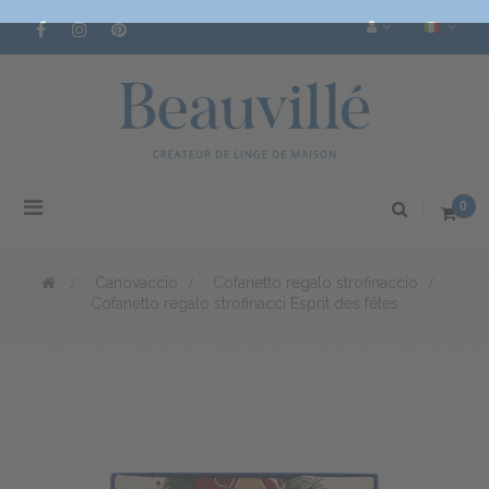
Navigazione
0
Toggle
>
Canovaccio
>
Cofanetto regalo strofinaccio
>
Cofanetto regalo strofinacci Esprit des fêtes