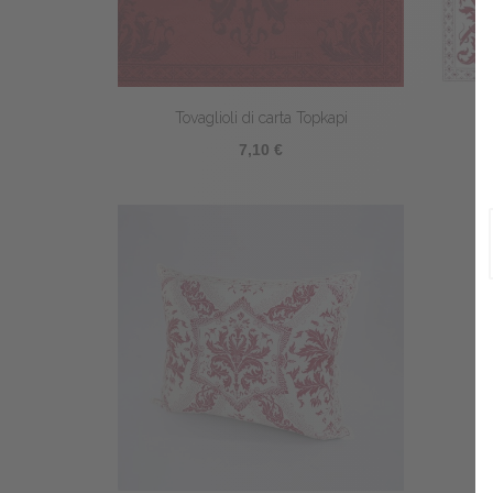
Tovaglioli di carta Topkapi
7,10 €