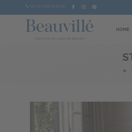
+33 (0) 3 89 73 74 74
HOME
S