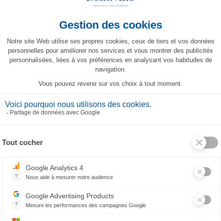
Tovagliolo Topkapi
Set da tavola Topkapi
23,30 €
21,70 €