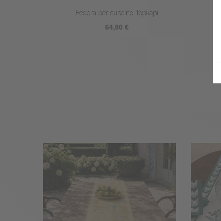
Federa per cuscino Topkapi
64,80 €