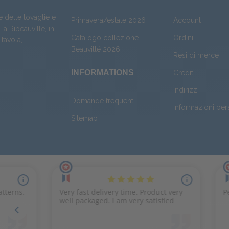
e delle tovaglie e
Primavera/estate 2026
Account
 a Ribeauvillé, in
Catalogo collezione
Ordini
 tavola
,
Beauvillé 2026
Resi di merce
INFORMATIONS
Crediti
Indirizzi
Domande frequenti
Informazioni per
Sitemap