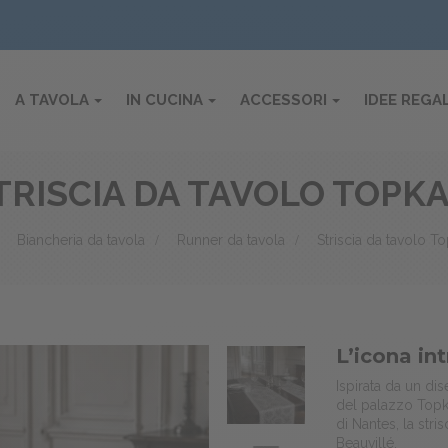
A TAVOLA
IN CUCINA
ACCESSORI
IDEE REGA
TRISCIA DA TAVOLO TOPKA
>
Biancheria da tavola
>
Runner da tavola
>
Striscia da tavolo T
L’icona in
Ispirata da un di
del palazzo Topkap
di Nantes, la str
Beauvillé.