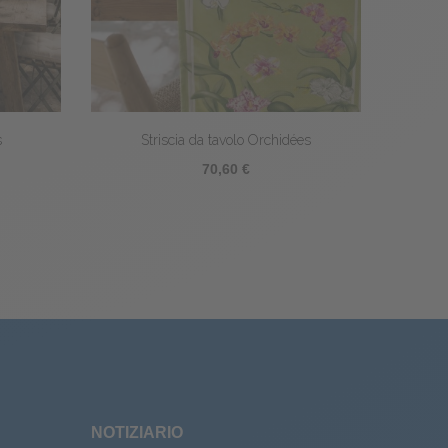
s
Striscia da tavolo Orchidées
Stri
70,60 €
NOTIZIARIO