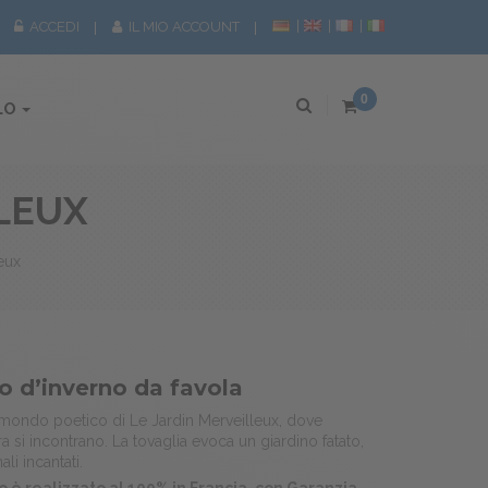
ACCEDI
IL MIO ACCOUNT
0
LO
LEUX
eux
o d’inverno da favola
mondo poetico di Le Jardin Merveilleux, dove
a si incontrano. La tovaglia evoca un giardino fatato,
li incantati.