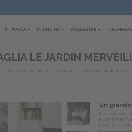
A TAVOLA
IN CUCINA
ACCESSORI
IDEE REGA
AGLIA LE JARDIN MERVEIL
>
Biancheria da tavola
>
Tovaglia
>
Tovaglia Le jardin merveill
Un giardin
Immergetevi nel 
modernità e natur
popolato da anima