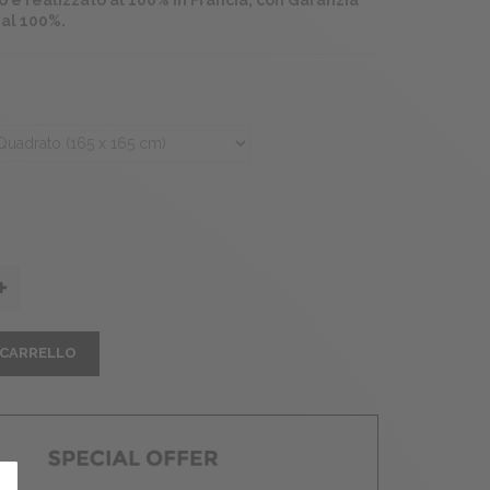
 è realizzato al 100% in Francia, con Garanzia
 al 100%.
 CARRELLO