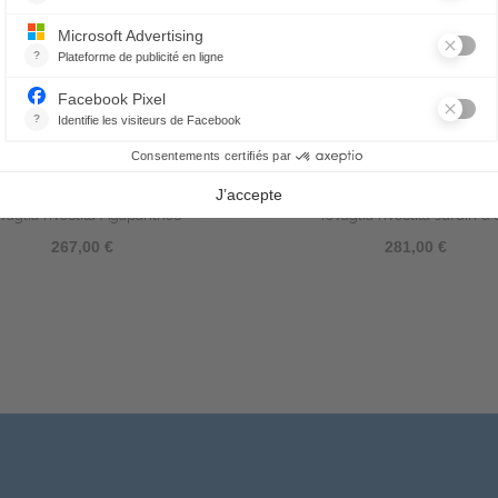
vaglia rivestita Agapanthes
Tovaglia rivestita Jardin d'
267,00 €
281,00 €