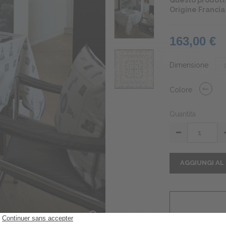
Questo prodotto
Origine Francia
163,00 €
Dimensione
Colore
Quantità
AGGIUNGI AL