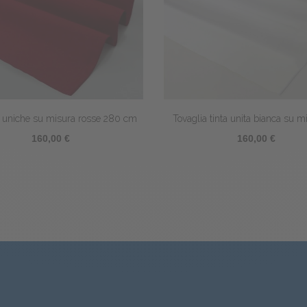
 tinta unita bianca su misura –...
Tovaglia rotonda in raso di coto
160,00 €
124,00 €