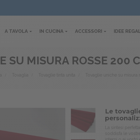
A TAVOLA
IN CUCINA
ACCESSORI
IDEE REGA
E SU MISURA ROSSE 200 
a
>
Tovaglia
>
Tovaglie tinta unita
>
Tovaglie uniche su misura
Le tovagli
personaliz
La sintesi perfetta
soddisfa le vost
interni o ai vostri 