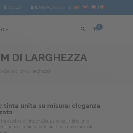
ACCEDI
IL MIO ACCOUNT
0
LO
CM DI LARGHEZZA
 rosse 200 cm di larghezza
e tinta unita su misura: eleganza
zata
 tra estetica e funzionalità. La tovaglia tinta unita
re esigenze, aggiungendo un tocco unico ai vostri
eventi.