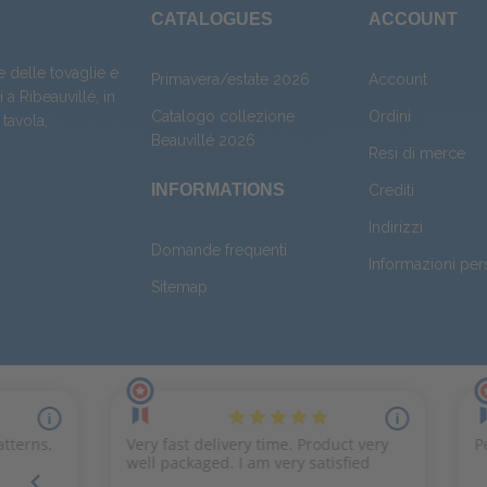
CATALOGUES
ACCOUNT
e delle tovaglie e
Primavera/estate 2026
Account
 a Ribeauvillé, in
Catalogo collezione
Ordini
 tavola
,
Beauvillé 2026
Resi di merce
INFORMATIONS
Crediti
Indirizzi
Domande frequenti
Informazioni per
Sitemap