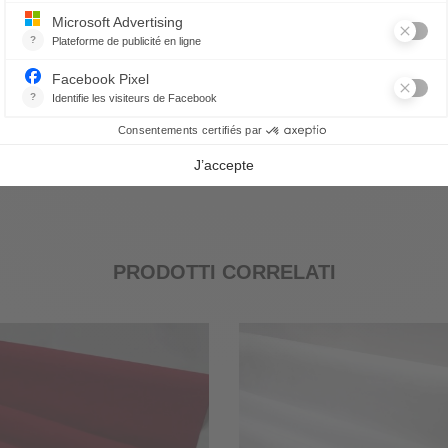
Tovaglia Trésors de Noël
Tovaglia Rêve d'Hiver
278,00 €
284,00 €
PRODOTTI CORRELATI