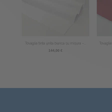
ura –...
Tovaglie uniche su misura rosse 280 cm
Tovaglia
di...
160,00 €