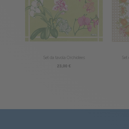
 Agapanthes
Set da tavola Saint-Tropez
 €
18,30 €