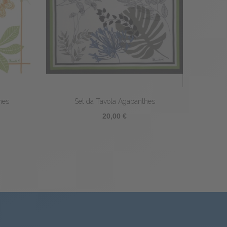
la Potager
Set da tavola rivestito Picoti
0 €
23,80 €