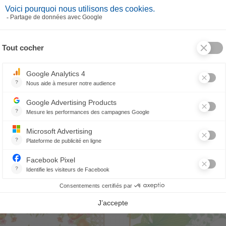
Tovaglia Magie de Noël
Federa per cuscino Magie de 
243,00 €
64,80 €
PRODOTTI CORRELATI