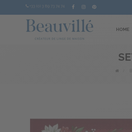
+33 (0) 3 89 73 74 74
HOME
SE
>
B