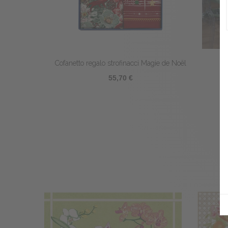
Cofanetto regalo strofinacci Magie de Noël
55,70 €