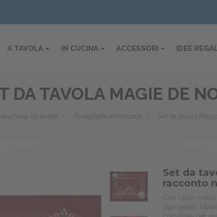
A TAVOLA
IN CUCINA
ACCESSORI
IDEE REGA
T DA TAVOLA MAGIE DE N
iancheria da tavola
>
Tovagliette americane
>
Set da tavola Magi
Set da tav
racconto n
Con i suoi motivi
ogni pasto. Ideal
conviviale per vi