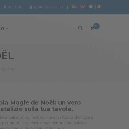
ACCEDI
IL MIO ACCOUNT
0
LO
OËL
e de Noël
ola Magie de Noël: un vero
atalizio sulla tua tavola.
 incantati e colori festosi, dona un tocco di magia a
e per grandi e piccini, crea un’atmosfera calda e
vere la magia del Natale ogni giorno.