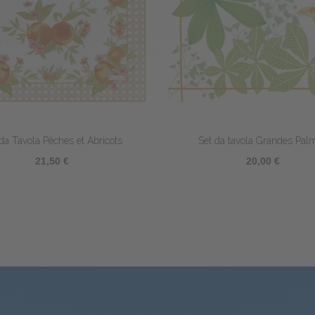
Set da tavola École Buissonnière
Set da tavo
28,20 €
21,3