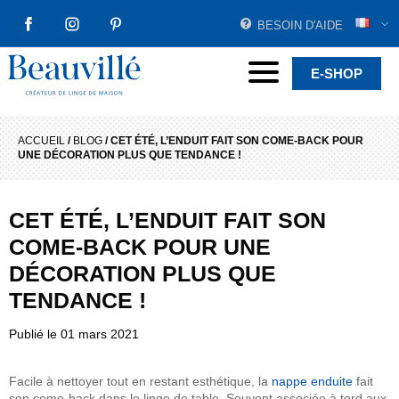
BESOIN D'AIDE
FACEBOOK
INSTAGRAM
PINTEREST
Beauvillé Créateur par tradition
Menu
E-SHOP
ACCUEIL
/
BLOG
/
CET ÉTÉ, L’ENDUIT FAIT SON COME-BACK POUR
UNE DÉCORATION PLUS QUE TENDANCE !
CET ÉTÉ, L’ENDUIT FAIT SON
COME-BACK POUR UNE
DÉCORATION PLUS QUE
TENDANCE !
Publié le
01 mars 2021
Facile à nettoyer tout en restant esthétique, la
nappe enduite
fait
son come-back dans le linge de table. Souvent associée à tord aux