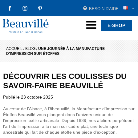
BESOIN D'AIDE
FACEBOOK
INSTAGRAM
PINTEREST
Beauvillé Créateur par tradition
Menu
E-SHOP
ACCUEIL
/
BLOG
/
UNE JOURNÉE À LA MANUFACTURE
D’IMPRESSION SUR ÉTOFFES
DÉCOUVRIR LES COULISSES DU
SAVOIR-FAIRE BEAUVILLÉ
Publié le
23 octobre 2025
Au cœur de l’Alsace, à Ribeauvillé, la Manufacture d’Impression sur
Étoffes Beauvillé vous plongent dans l’univers unique de
l’impression textile artisanale. Depuis 1839, nos ateliers perpétuent
l’art de l’impression à la main sur cadre plat, une technique
ancestrale qui fait de chaque étoffe une pièce d’exception.