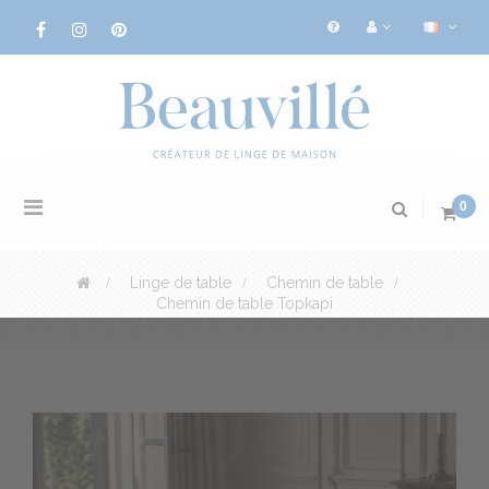
Basculer
0
la
navigation
>
Linge de table
>
Chemin de table
>
Chemin de table Topkapi