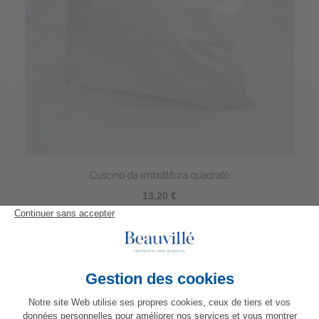
Cuscino da imbottitura quadrato
13,20 €