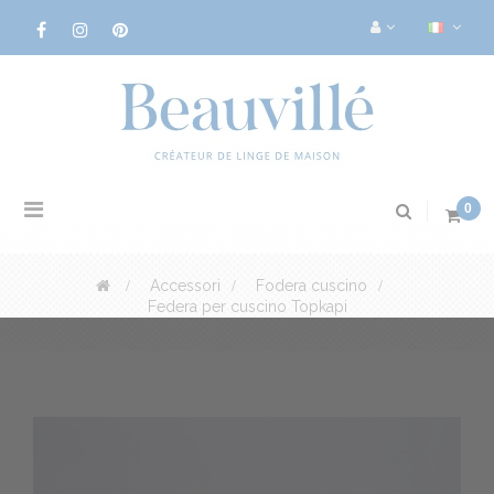
Navigazione
0
Toggle
>
Accessori
>
Fodera cuscino
>
Federa per cuscino Topkapi