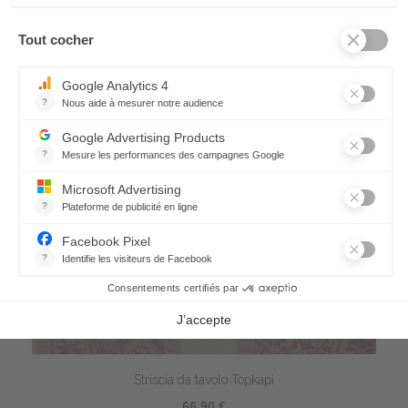
Striscia da tavolo Topkapi
66,90 €