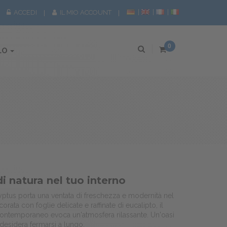
ACCEDI
IL MIO ACCOUNT
0
LO
di natura nel tuo interno
yptus porta una ventata di freschezza e modernità nel
rata con foglie delicate e raffinate di eucalipto, il
 contemporaneo evoca un'atmosfera rilassante. Un'oasi
i desidera fermarsi a lungo.