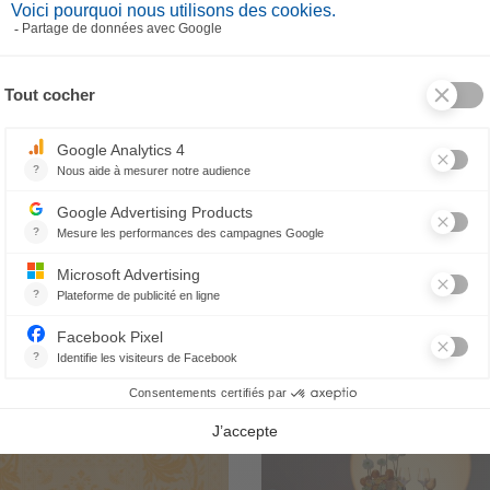
dera per cuscino Eucalyptus
Striscia da tavolo Eucalypt
66,70 €
69,30 €
PRODOTTI CORRELATI