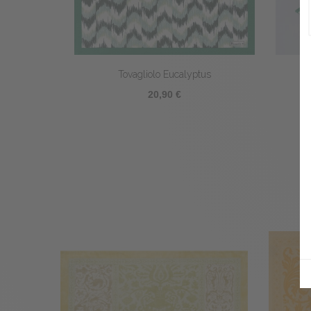
Tovagliolo Eucalyptus
Fe
20,90 €