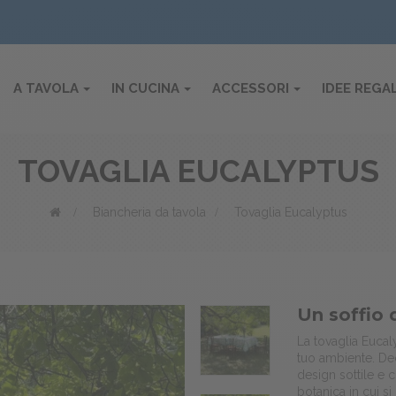
A TAVOLA
IN CUCINA
ACCESSORI
IDEE REGA
TOVAGLIA EUCALYPTUS
>
Biancheria da tavola
>
Tovaglia Eucalyptus
Un soffio 
La tovaglia Eucal
tuo ambiente. Deco
design sottile e
botanica in cui s