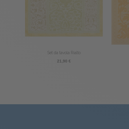
pez
Set da tavola Rialto
21,90 €