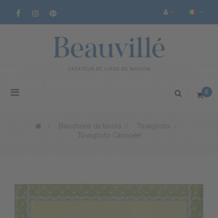
Navigazione
0
Toggle
>
Biancheria da tavola
>
Tovagliolo
>
Tovagliolo Canopée