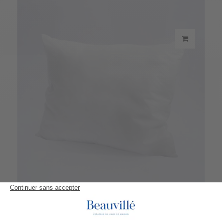
Cuscino di imbottitura rettangolare
10,50 €