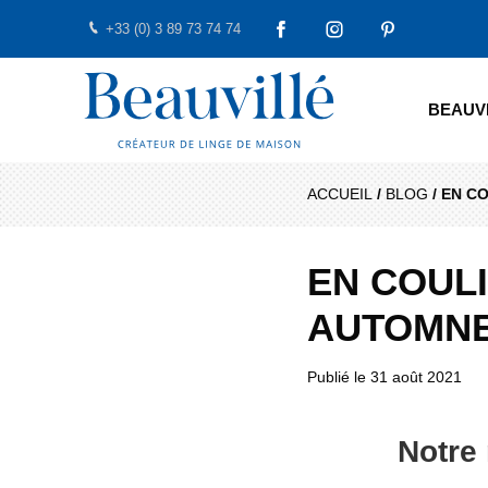
+33 (0) 3 89 73 74 74
FACEBOOK
INSTAGRAM
PINTEREST
Beauvillé Créateur par tradition
BEAUV
ACCUEIL
/
BLOG
/
EN CO
EN COUL
AUTOMNE
Publié le
31 août 2021
Notre