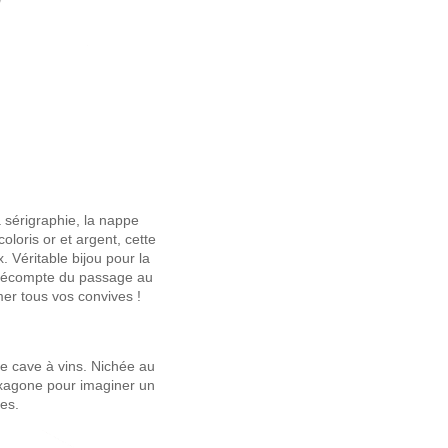
a sérigraphie, la nappe
loris or et argent, cette
 Véritable bijou pour la
e décompte du passage au
er tous vos convives !
ne cave à vins. Nichée au
Hexagone pour imaginer un
es.