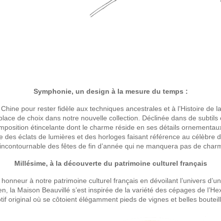
Symphonie, un design à la mesure du temps :
Chine pour rester fidèle aux techniques ancestrales et à l’Histoire de l
ce de choix dans notre nouvelle collection. Déclinée dans de subtils co
osition étincelante dont le charme réside en ses détails ornementaux.
e des éclats de lumières et des horloges faisant référence au célèbr
incontournable des fêtes de fin d’année qui ne manquera pas de charm
Millésime, à la découverte du patrimoine culturel français
t honneur à notre patrimoine culturel français en dévoilant l’univers d’u
n, la Maison Beauvillé s’est inspirée de la variété des cépages de l’
tif original où se côtoient élégamment pieds de vignes et belles bouteill