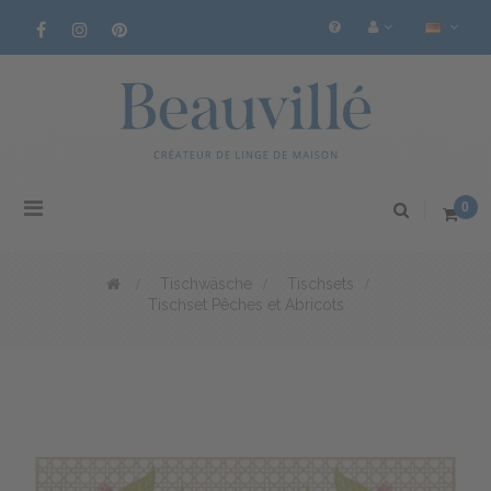
Toggle
0
navigation
>
Tischwäsche
>
Tischsets
>
Tischset Pêches et Abricots