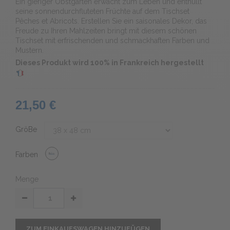
Ein gieriger Obstgarten erwacht zum Leben und enthüllt
seine sonnendurchfluteten Früchte auf dem Tischset
Pêches et Abricots. Erstellen Sie ein saisonales Dekor, das
Freude zu Ihren Mahlzeiten bringt mit diesem schönen
Tischset mit erfrischenden und schmackhaften Farben und
Mustern.
Dieses Produkt wird 100% in Frankreich hergestellt
21,50 €
GröBe
Farben
Menge
ZUM EINKAUFSWAGEN HINZUFÜGEN