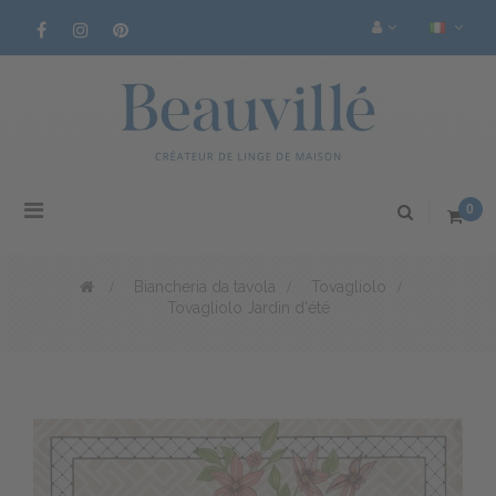
Navigazione
0
Toggle
>
Biancheria da tavola
>
Tovagliolo
>
Tovagliolo Jardin d'été